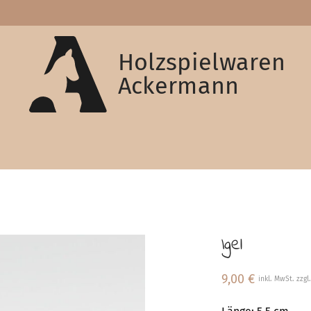
Holzspielwaren
Ackermann
Igel
9,00
€
inkl. MwSt. zzgl