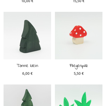
10,00
€
15,50
€
Tanne klein
Fliegenpilz
6,00
€
5,50
€