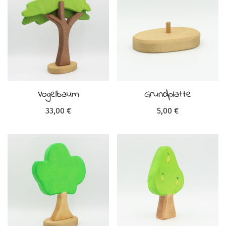
Vogelbaum
Grundplatte
33,00
€
5,00
€