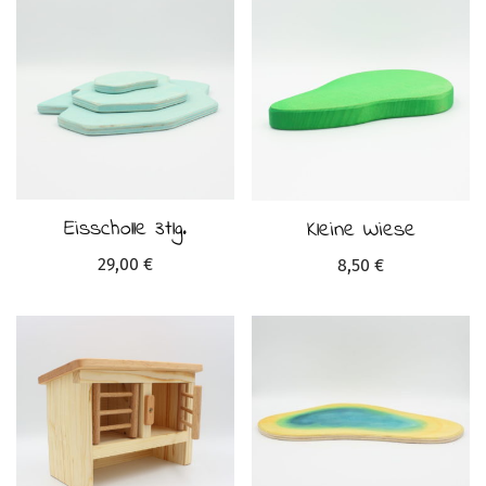
Eisscholle 3tlg.
Kleine Wiese
29,00
€
8,50
€