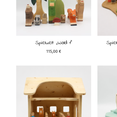
Spielwelt „Wald 1“
Spie
115,00
€