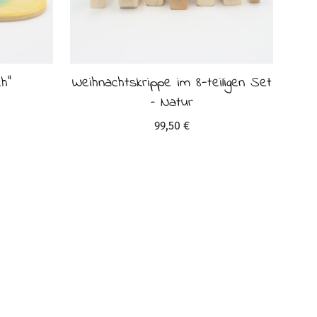
h“
Weihnachtskrippe im 8-teiligen Set
– Natur
99,50
€