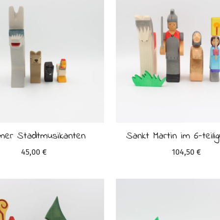
mer Stadtmusikanten
Sankt Martin im 6-teili
45,00
€
104,50
€