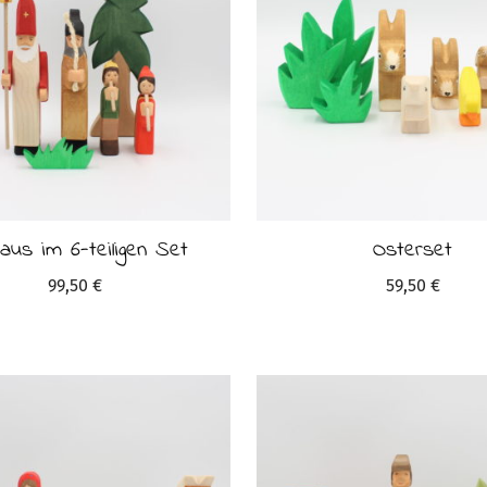
laus im 6-teiligen Set
Osterset
99,50
€
59,50
€