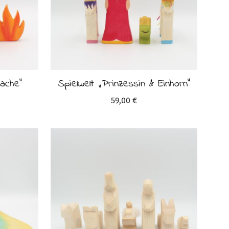
rache“
Spielwelt „Prinzessin & Einhorn“
59,00
€