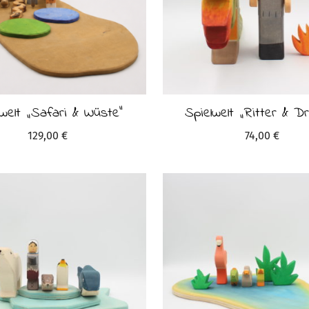
lwelt „Safari & Wüste“
Spielwelt „Ritter & D
129,00
€
74,00
€