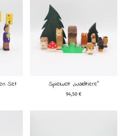
gen Set
Spielwelt „Waldtiere“
94,50
€