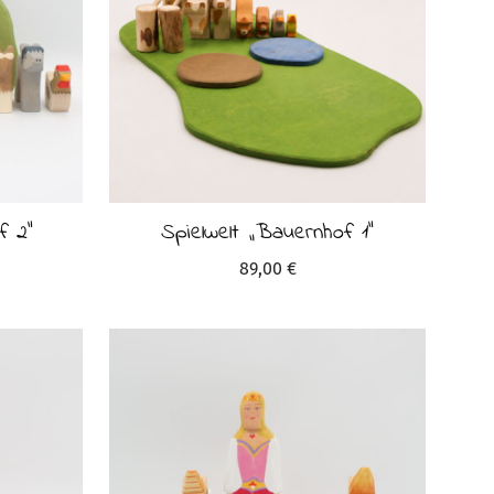
f 2“
Spielwelt „Bauernhof 1“
89,00
€