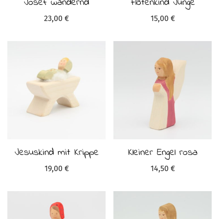
Josef wandernd
Flötenkind Junge
23,00
€
15,00
€
Jesuskind mit Krippe
Kleiner Engel rosa
19,00
€
14,50
€