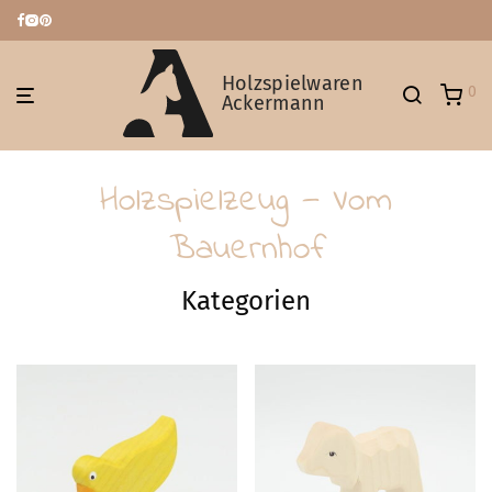
Holzspielwaren
0
Ackermann
Holzspielzeug — Vom
Bauernhof
Kategorien