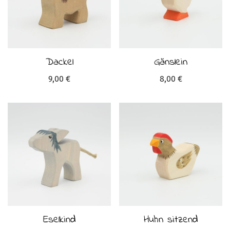
Dackel
Gänslein
9,00
€
8,00
€
Eselkind
Huhn sitzend