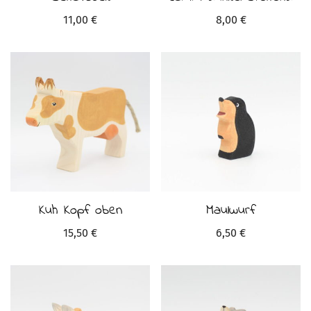
11,00
€
8,00
€
Kuh Kopf oben
Maulwurf
15,50
€
6,50
€