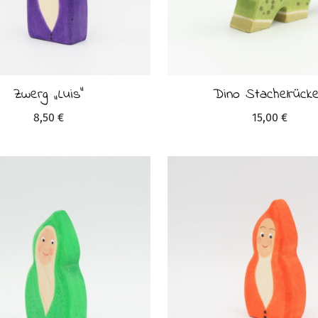
Zwerg „Luis“
Dino Stachelrück
8,50
€
15,00
€