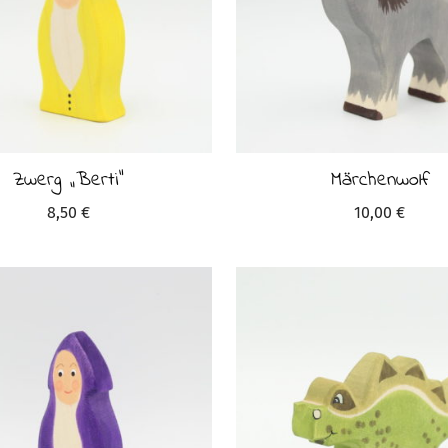
Zwerg „Berti“
Märchenwolf
8,50
€
10,00
€