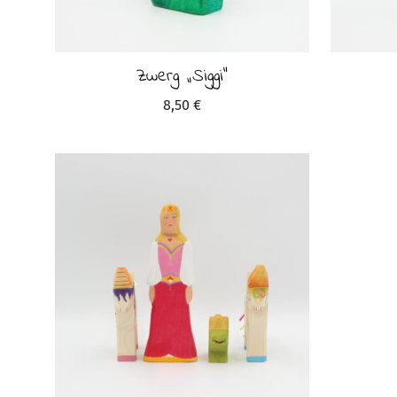
Zwerg „Siggi“
8,50
€