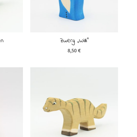
en
Zwerg „Willi“
8,50
€