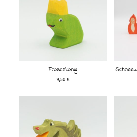
Froschkönig
Schneew
9,50
€