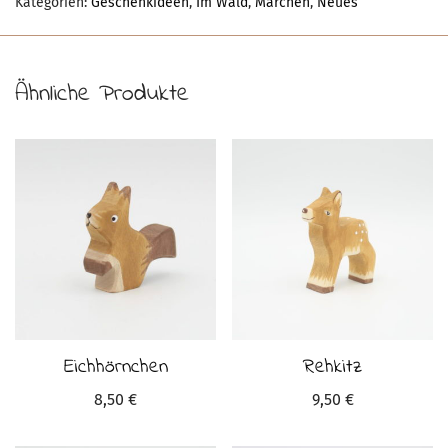
Kategorien:
Geschenkideen
,
Im Wald
,
Märchen
,
Neues
Ähnliche Produkte
Eichhörnchen
Rehkitz
8,50
€
9,50
€