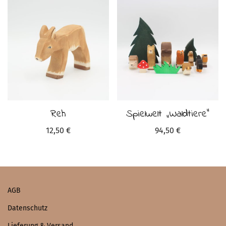
Reh
Spielwelt „Waldtiere“
12,50
€
94,50
€
AGB
Datenschutz
Lieferung & Versand