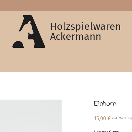
Holzspielwaren
Ackermann
Einhorn
15,00
€
inkl. MwSt. zz