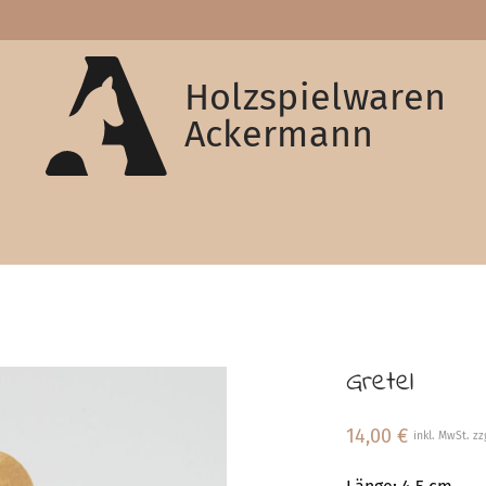
Holzspielwaren
Ackermann
Gretel
14,00
€
inkl. MwSt. zz