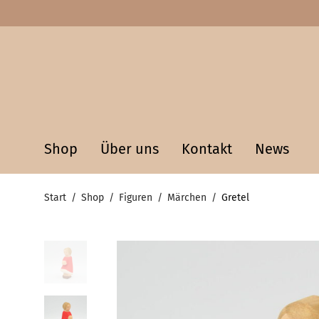
Shop
Über uns
Kontakt
News
Start
/
Shop
/
Figuren
/
Märchen
/
Gretel