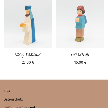
König Melchior
Hirtenbub
27,00
€
15,00
€
AGB
Datenschutz
Lieferung & Versand