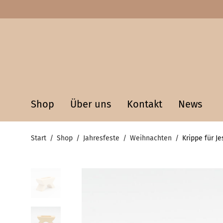
Shop
Über uns
Kontakt
News
Start
/
Shop
/
Jahresfeste
/
Weihnachten
/
Krippe für J