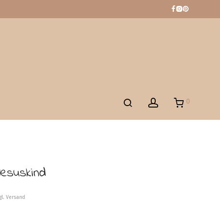
0
Jesuskind
gl. Versand