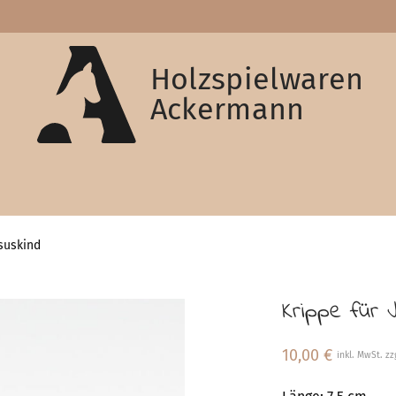
Holzspielwaren
Ackermann
esuskind
Krippe für 
10,00
€
inkl. MwSt. zz