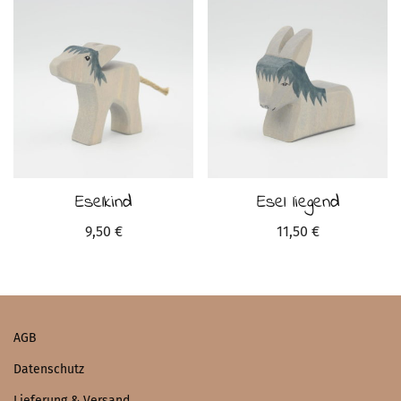
Eselkind
Esel liegend
9,50
€
11,50
€
AGB
Datenschutz
Lieferung & Versand