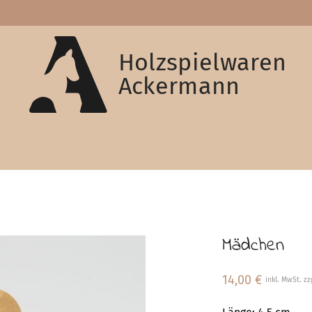
Holzspielwaren
Ackermann
Mädchen
14,00
€
inkl. MwSt. zz