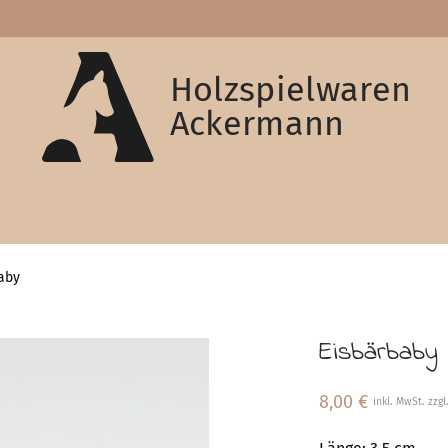
Holzspielwaren
Ackermann
aby
Eisbärbaby
8,00
€
inkl. MwSt. zzg