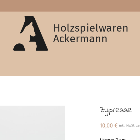
Holzspielwaren
Ackermann
Zypresse
10,00
€
inkl. MwSt. zz