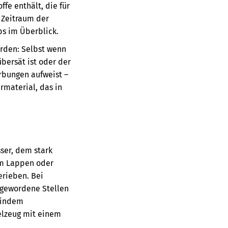
fe enthält, die für
 Zeitraum der
ps im Überblick.
erden: Selbst wenn
bersät ist oder der
ärbungen aufweist –
rmaterial, das in
ser, dem stark
nem Lappen oder
erieben. Bei
 gewordene Stellen
, indem
elzeug mit einem