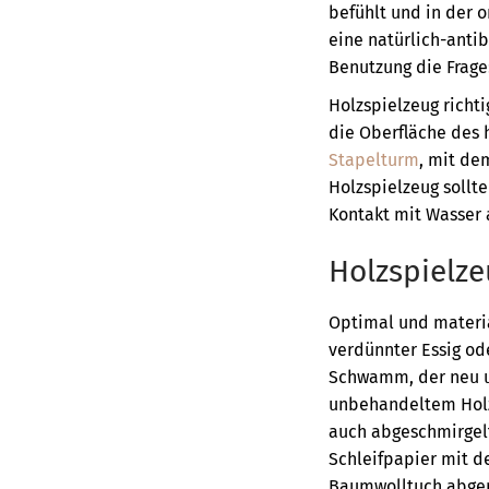
befühlt und in der o
eine natürlich-anti
Benutzung die Frage:
Holzspielzeug richt
die Oberfläche des 
Stapelturm
, mit de
Holzspielzeug sollte
Kontakt mit Wasser a
Holzspielze
Optimal und materia
verdünnter Essig ode
Schwamm, der neu un
unbehandeltem Holz
auch abgeschmirgelt
Schleifpapier mit d
Baumwolltuch abgeri