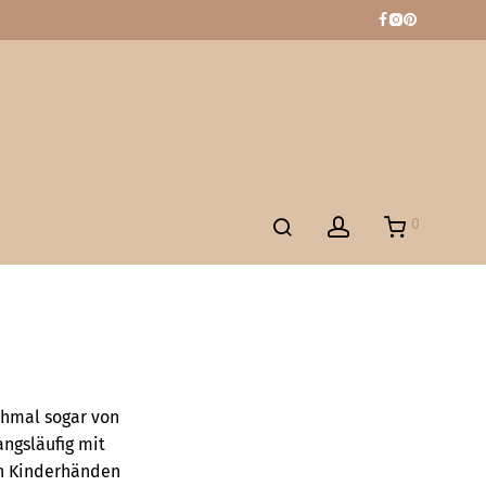
0
chmal sogar von
ngsläufig mit
on Kinderhänden