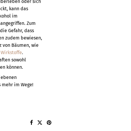
überleben oder sich
ckt, kann das
kohol im
 angegriffen. Zum
die Gefahr, dass
ben zudem bewiesen,
lz von Bäumen, wie
irkstoffe
.
aften sowohl
men können.
riebenen
s mehr im Wege!