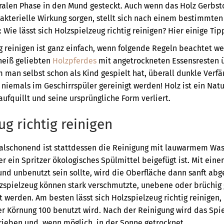
ralen Phase in den Mund gesteckt. Auch wenn das Holz Gerbstof
bakterielle Wirkung sorgen, stellt sich nach einem bestimmten
 Wie lässt sich Holzspielzeug richtig reinigen? Hier einige Tip
ig reinigen ist ganz einfach, wenn folgende Regeln beachtet w
heiß geliebten
Holzpferdes
mit angetrockneten Essensresten ü
m man selbst schon als Kind gespielt hat, überall dunkle Verf
 niemals im Geschirrspüler gereinigt werden! Holz ist ein Natu
ufquillt und seine ursprüngliche Form verliert.
ug richtig reinigen
lschonend ist stattdessen die Reinigung mit lauwarmem Was
r ein Spritzer ökologisches Spülmittel beigefügt ist. Mit ei
d unbenutzt sein sollte, wird die Oberfläche dann sanft abg
spielzeug können stark verschmutzte, unebene oder brüchig
 werden. Am besten lässt sich Holzspielzeug richtig reinigen
er Körnung 100 benutzt wird. Nach der Reinigung wird das Spi
eben und, wenn möglich, in der Sonne getrocknet.