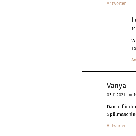
Antworten
L
10
Wi
T
An
Vanya
03.11.2021 um 1
Danke für den
Spülmaschine
Antworten