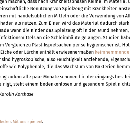
orgen machen, dass nach Krankheitsphasen Keime im Material 
inschaftliche Benutzung von Spielzeug mit Krankheiten anste
ieren mit handelsüblichen Mitteln oder die Verwendung von Al
schaden als nutzen. Zum Einen wird das Material dadurch stark
rade wenn die Kinder das Spielzeug oft in den Mund nehmen, 
infektionsmittels an die Schleimhäute gelangen. Studien ha
m Vergleich zu Plastikspielsachen per se hygienischer ist. Ho
, Eiche oder Lärche enthält erwiesenermaßen
keimhemmende W
r sind hygroskopische, also Feuchtigkeit anziehende, Eigensch
toffe wie Polyphenole, die das Wachstum von Bakterien hem
eug zudem alle paar Monate schonend in der eingangs besch
einigt, steht einem bedenkenlosen und gesundem Spiel nicht
Karolin Korthase
decker
,
Mit uns spielen!
.