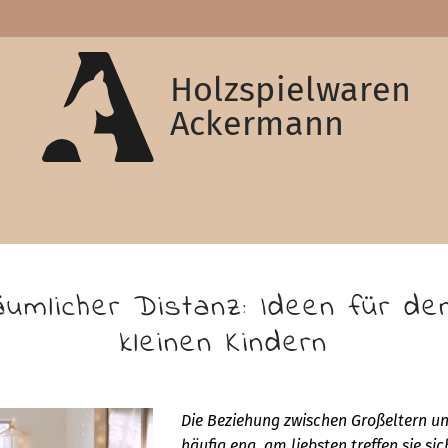
Holzspielwaren
Ackermann
äumlicher Distanz: Ideen für de
kleinen Kindern
Die Beziehung zwischen Großeltern un
häufig eng, am liebsten treffen sie sic