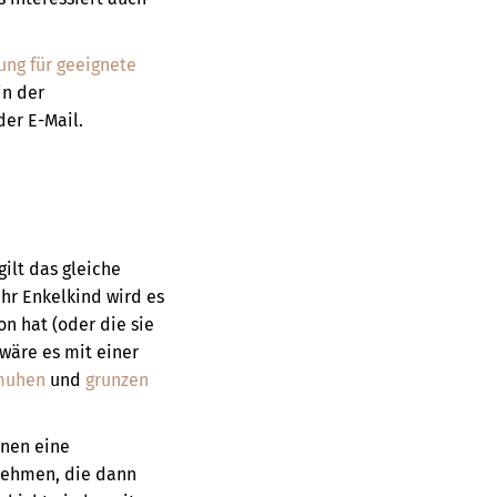
tung für geeignete
in der
er E-Mail.
gilt das gleiche
Ihr Enkelkind wird es
n hat (oder die sie
wäre es mit einer
muhen
und
grunzen
nnen eine
nehmen, die dann