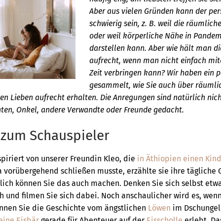
Aber aus vielen Gründen kann der per
schwierig sein, z. B. weil die räumlich
oder weil körperliche Nähe in Pandemi
darstellen kann. Aber wie hält man d
aufrecht, wenn man nicht einfach mit
Zeit verbringen kann? Wir haben ein 
gesammelt, wie Sie auch über räumli
en Lieben aufrecht erhalten. Die Anregungen sind natürlich nich
nten, Onkel, andere Verwandte oder Freunde gedacht.
 zum Schauspieler
spiriert von unserer Freundin Kleo, die
in Äthiopien einen Kind
 vorübergehend schließen musste, erzählte sie ihre tägliche 
nlich können Sie das auch machen. Denken Sie sich selbst etw
h und filmen Sie sich dabei. Noch anschaulicher wird es, wenn
nnen Sie die Geschichte vom ängstlichen
Löwen
im Dschungel 
eine Eisbär
gerade für Abenteuer auf der
Eisscholle
erlebt. Da