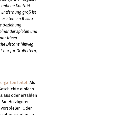
sönliche Kontakt
e Entfernung groß ist
ezeiten ein Risiko
ie Beziehung
einander spielen und
paar Ideen
che Distanz hinweg
t nur für Großeltern,
ergarten leitet
. Als
Geschichte einfach
as aus oder erzählen
 Sie Holzfiguren
vorspielen. Oder
s interessiert auch