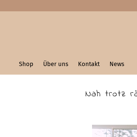
Shop
Über uns
Kontakt
News
Nah trotz r