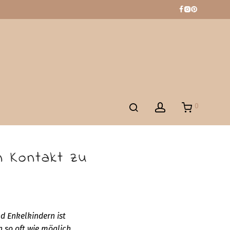
0
n Kontakt zu
d Enkelkindern ist
h so oft wie möglich.