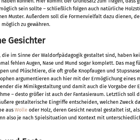
 haben können. Hier kommt der Grundsatz zum Tragen, dass g
möglich sein sollte – schließlich folgen auch natürliche Holz
en Muster. Außerdem soll die Formenvielfalt dazu dienen, d
e möglich zu gewähren.
e Gesichter
 die im Sinne der Waldorfpädagogik gestaltet sind, haben ke
mal fehlen Augen, Nase und Mund sogar komplett. Das mag f
pen und Plüschtiere, die oft große Knopfaugen und Stupsnase
phen argumentieren auch hier mit der Ermöglichung eines mö
ltender die Mimikgestaltung und damit auch die Vorgabe der 
me – desto größer ist auch der Fantasieraum. Letztlich soll 
 äußere gestalterische Eingriffe entscheiden, welchen Zweck d
pe aus
Wolle
oder Holz, deren Gesicht neutral gestaltet ist, a
n also je nach Spielsituation und Kontext mit unterschiedli