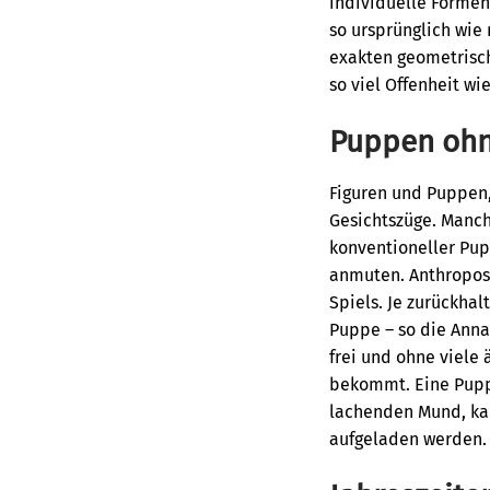
individuelle Formen
so ursprünglich wie 
exakten geometrisch
so viel Offenheit wi
Puppen ohn
Figuren und Puppen,
Gesichtszüge. Manch
konventioneller Pup
anmuten. Anthroposo
Spiels. Je zurückha
Puppe – so die Annah
frei und ohne viele
bekommt. Eine Pup
lachenden Mund, kan
aufgeladen werden.