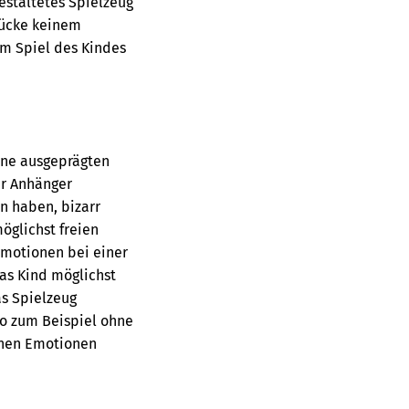
estaltetes Spielzeug
stücke keinem
em Spiel des Kindes
ine ausgeprägten
ür Anhänger
n haben, bizarr
glichst freien
Emotionen bei einer
das Kind möglichst
as Spielzeug
lso zum Beispiel ohne
chen Emotionen