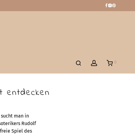
0
lt entdecken
 sucht man in
oterikers Rudolf
freie Spiel des