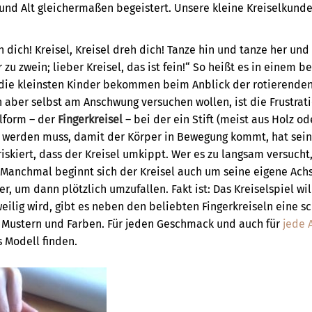
und Alt gleichermaßen begeistert. Unsere kleine Kreiselkunde
eh dich! Kreisel, Kreisel dreh dich! Tanze hin und tanze her und
r zu zwein; lieber Kreisel, das ist fein!“ So heißt es in einem 
die kleinsten Kinder bekommen beim Anblick der rotierenden
 aber selbst am Anschwung versuchen wollen, ist die Frustrati
elform – der
Fingerkreisel
– bei der ein Stift (meist aus Holz od
 werden muss, damit der Körper in Bewegung kommt, hat sein
riskiert, dass der Kreisel umkippt. Wer es zu langsam versuch
 Manchmal beginnt sich der Kreisel auch um seine eigene Ach
r, um dann plötzlich umzufallen. Fakt ist: Das Kreiselspiel wil
eilig wird, gibt es neben den beliebten Fingerkreiseln eine s
, Mustern und Farben. Für jeden Geschmack und auch für
jede 
 Modell finden.