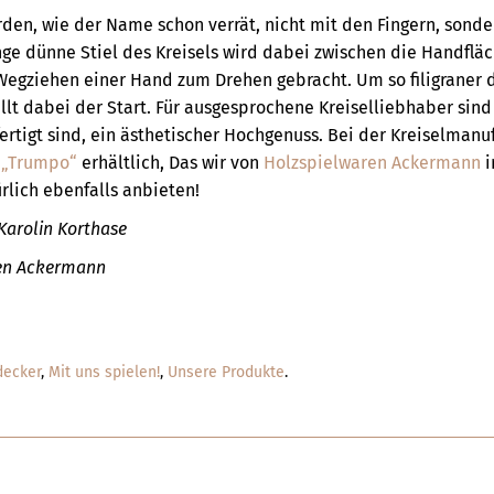
den, wie der Name schon verrät, nicht mit den Fingern, sond
nge dünne Stiel des Kreisels wird dabei zwischen die Handflä
egziehen einer Hand zum Drehen gebracht. Um so filigraner der
llt dabei der Start. Für ausgesprochene Kreiselliebhaber sind
ertigt sind, ein ästhetischer Hochgenuss. Bei der Kreiselmanu
l
„Trumpo“
erhältlich, Das wir von
Holzspielwaren Ackermann
i
rlich ebenfalls anbieten!
Karolin Korthase
ren Ackermann
decker
,
Mit uns spielen!
,
Unsere Produkte
.