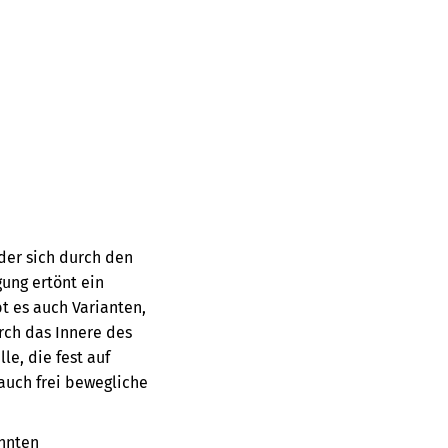
 der sich durch den
gung ertönt ein
 es auch Varianten,
urch das Innere des
le, die fest auf
 auch frei bewegliche
annten