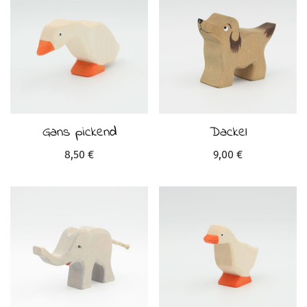
Gans pickend
Dackel
8,50
€
9,00
€