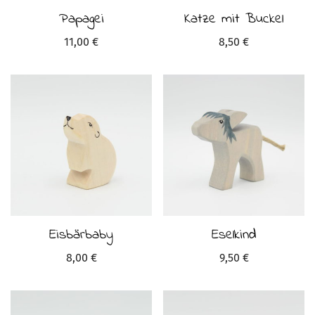
Papagei
Katze mit Buckel
11,00
€
8,50
€
Eisbärbaby
Eselkind
8,00
€
9,50
€